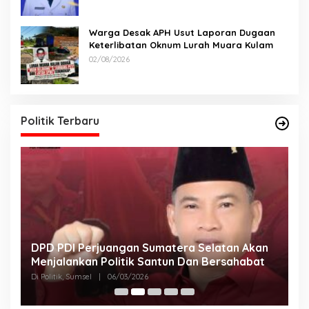
Warga Desak APH Usut Laporan Dugaan
Keterlibatan Oknum Lurah Muara Kulam
02/08/2026
Politik Terbaru
DPD PDI Perjuangan Sumatera Selatan Akan
T
Menjalankan Politik Santun Dan Bersahabat
D
Di Politik, Sumsel
|
06/03/2026
Di