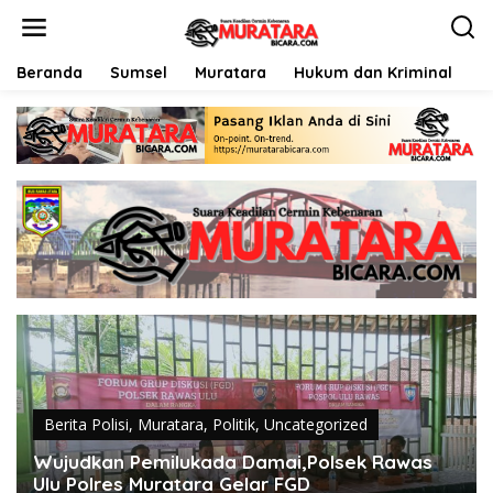
L
e
w
a
Beranda
Sumsel
Muratara
Hukum dan Kriminal
P
t
i
k
e
k
o
n
t
e
n
Berita Polisi
,
Muratara
,
Politik
,
Uncategorized
Wujudkan Pemilukada Damai,Polsek Rawas
Ulu Polres Muratara Gelar FGD