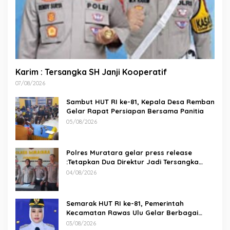
Karim : Tersangka SH Janji Kooperatif
07/08/2026
Sambut HUT RI ke-81, Kepala Desa Remban
Gelar Rapat Persiapan Bersama Panitia
05/08/2026
Polres Muratara gelar press release
:Tetapkan Dua Direktur Jadi Tersangka
Kecelakaan Maut antara Bus ALS dan
04/08/2026
Tangki BBM Tewaskan 19 Orang
Semarak HUT RI ke-81, Pemerintah
Kecamatan Rawas Ulu Gelar Berbagai
Lomba
03/08/2026