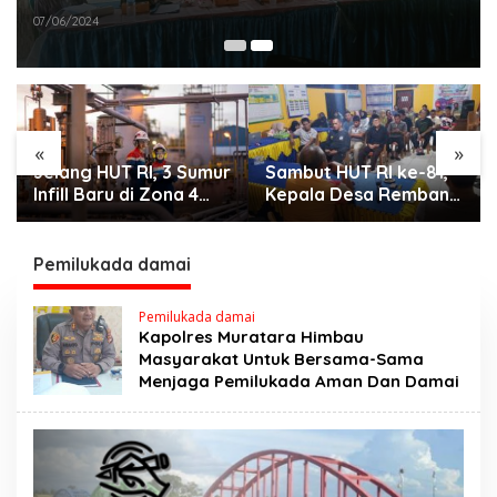
07/06/2024
«
»
Jelang HUT RI, 3 Sumur
Sambut HUT RI ke-81,
Infill Baru di Zona 4
Kepala Desa Remban
Dukung Kedaulatan
Gelar Rapat Persiapan
Energi
Bersama Panitia
Pemilukada damai
Pemilukada damai
Kapolres Muratara Himbau
Masyarakat Untuk Bersama-Sama
Menjaga Pemilukada Aman Dan Damai