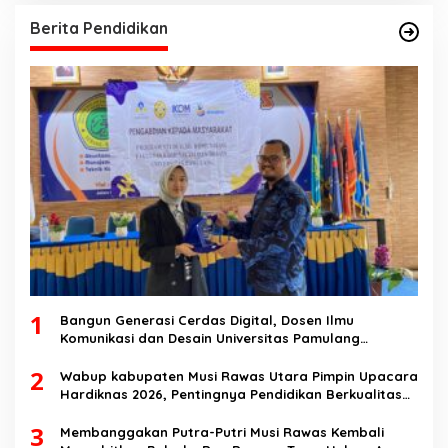
Berita Pendidikan
1
Bangun Generasi Cerdas Digital, Dosen Ilmu
Komunikasi dan Desain Universitas Pamulang
Sosialisasikan Bahaya Disinformasi AI dan Hate
2
Speech di SMK Ikhlas Jawilan
Wabup kabupaten Musi Rawas Utara Pimpin Upacara
Hardiknas 2026, Pentingnya Pendidikan Berkualitas
dan berakhlak
3
Membanggakan Putra-Putri Musi Rawas Kembali