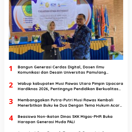
1
Bangun Generasi Cerdas Digital, Dosen Ilmu
Komunikasi dan Desain Universitas Pamulang
Sosialisasikan Bahaya Disinformasi AI dan Hate
2
Speech di SMK Ikhlas Jawilan
Wabup kabupaten Musi Rawas Utara Pimpin Upacara
Hardiknas 2026, Pentingnya Pendidikan Berkualitas
dan berakhlak
3
Membanggakan Putra-Putri Musi Rawas Kembali
Menerbitkan Buku ke Dua Dengan Tema Hukum Acara
Perdata
4
Beasiswa Non-ikatan Dinas SKK Migas-PHR Buka
Harapan Generasi Muda PALI