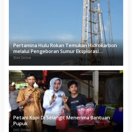
Pertamina Hulu Rokan Temukan Hidrokarbon
melalui Pengeboran Sumur Eksplorasi
Anggrek Violet (AVO)-001
3044 Dilihat
Petani Kopi Di Selangit Menerima Bantuan
Pupuk
2612 Dilihat