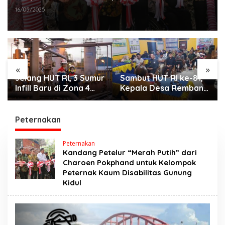
Disabilitas Gunung Kidul
16/05/2025
«
»
Jelang HUT RI, 3 Sumur
Sambut HUT RI ke-81,
Infill Baru di Zona 4
Kepala Desa Remban
Dukung Kedaulatan
Gelar Rapat Persiapan
Energi
Bersama Panitia
Peternakan
Peternakan
Kandang Petelur “Merah Putih” dari
Charoen Pokphand untuk Kelompok
Peternak Kaum Disabilitas Gunung
Kidul