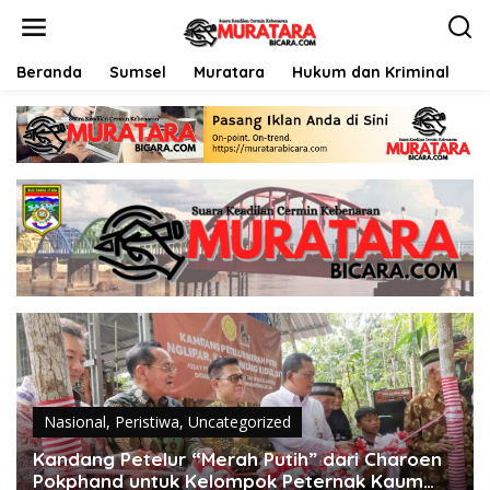
L
e
w
a
Beranda
Sumsel
Muratara
Hukum dan Kriminal
P
t
i
k
e
k
o
n
t
e
n
Nasional
,
Peristiwa
,
Uncategorized
Kandang Petelur “Merah Putih” dari Charoen
Pokphand untuk Kelompok Peternak Kaum