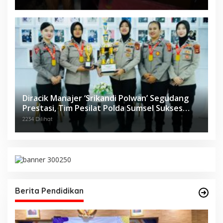
Diracik Manajer ‘Srikandi Polwan’ Segudang
Prestasi, Tim Pesilat Polda Sumsel Sukses
Diajang Kejurnas Menpora Cup II 2024
2234 Dilihat
Berita Pendidikan