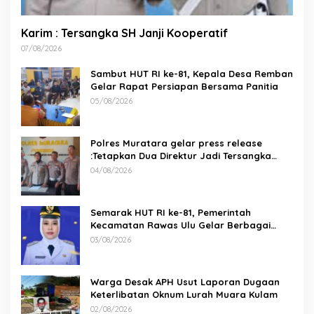
Karim : Tersangka SH Janji Kooperatif
07/08/2026
Sambut HUT RI ke-81, Kepala Desa Remban
Gelar Rapat Persiapan Bersama Panitia
05/08/2026
Polres Muratara gelar press release
:Tetapkan Dua Direktur Jadi Tersangka
Kecelakaan Maut antara Bus ALS dan
04/08/2026
Tangki BBM Tewaskan 19 Orang
Semarak HUT RI ke-81, Pemerintah
Kecamatan Rawas Ulu Gelar Berbagai
Lomba
03/08/2026
Warga Desak APH Usut Laporan Dugaan
Keterlibatan Oknum Lurah Muara Kulam
02/08/2026