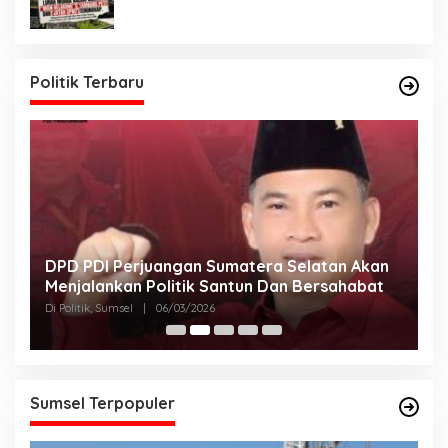
Politik Terbaru
DPD PDI Perjuangan Sumatera Selatan Akan
T
Menjalankan Politik Santun Dan Bersahabat
D
Di Politik, Sumsel
|
06/03/2026
Di
Sumsel Terpopuler