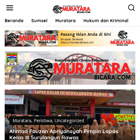
L
e
w
a
Beranda
Sumsel
Muratara
Hukum dan Kriminal
P
t
i
k
e
k
o
n
t
e
n
Muratara
,
Peristiwa
,
Uncategorized
Ahmad Fauzan Apriyansyah Pimpin Lapas
Kelas III Surulangun Rawas