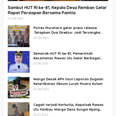
Sambut HUT RI ke-81, Kepala Desa Remban Gelar
Rapat Persiapan Bersama Panitia
05/08/2026
Polres Muratara gelar press release
:Tetapkan Dua Direktur Jadi Tersangka
Kecelakaan Maut antara Bus ALS dan
04/08/2026
Tangki BBM Tewaskan 19 Orang
Semarak HUT RI ke-81, Pemerintah
Kecamatan Rawas Ulu Gelar Berbagai
Lomba
03/08/2026
Warga Desak APH Usut Laporan Dugaan
Keterlibatan Oknum Lurah Muara Kulam
02/08/2026
Cegah terjadi Karhutla, Kapolsek Rawas
Ulu Himbau Warga Desa Sungai Kijang
Sesuai Maklumat Kapolda Sumsel
31/07/2026