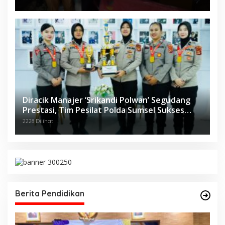
Diracik Manajer ‘Srikandi Polwan’ Segudang
Prestasi, Tim Pesilat Polda Sumsel Sukses
Diajang Kejurnas Menpora Cup II 2024
2228 Dilihat
Berita Pendidikan