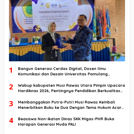
1
Bangun Generasi Cerdas Digital, Dosen Ilmu
Komunikasi dan Desain Universitas Pamulang
Sosialisasikan Bahaya Disinformasi AI dan Hate
2
Speech di SMK Ikhlas Jawilan
Wabup kabupaten Musi Rawas Utara Pimpin Upacara
Hardiknas 2026, Pentingnya Pendidikan Berkualitas
dan berakhlak
3
Membanggakan Putra-Putri Musi Rawas Kembali
Menerbitkan Buku ke Dua Dengan Tema Hukum Acara
Perdata
4
Beasiswa Non-ikatan Dinas SKK Migas-PHR Buka
Harapan Generasi Muda PALI