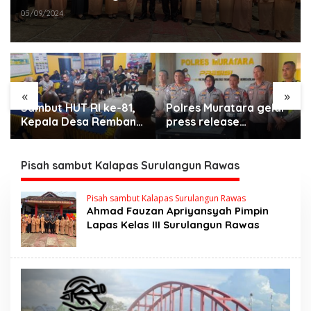
05/09/2024
«
»
Sambut HUT RI ke-81,
Polres Muratara gelar
Kepala Desa Remban
press release
Gelar Rapat Persiapan
:Tetapkan Dua
Bersama Panitia
Direktur Jadi
Tersangka Kecelakaan
Pisah sambut Kalapas Surulangun Rawas
Maut antara Bus ALS
dan Tangki BBM
Pisah sambut Kalapas Surulangun Rawas
Tewaskan 19 Orang
Ahmad Fauzan Apriyansyah Pimpin
Lapas Kelas III Surulangun Rawas