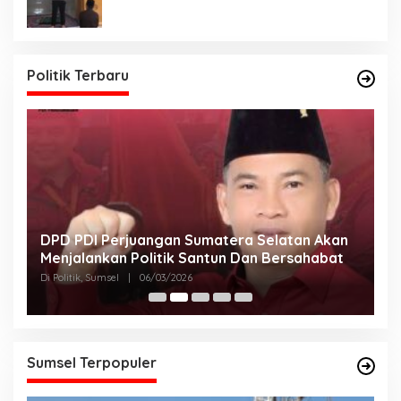
Politik Terbaru
DPD PDI Perjuangan Sumatera Selatan Akan
T
Menjalankan Politik Santun Dan Bersahabat
D
Di Politik, Sumsel
|
06/03/2026
Di
Sumsel Terpopuler