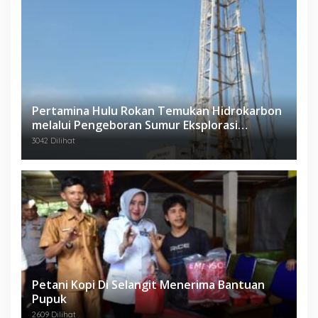
Pertamina Hulu Rokan Temukan Hidrokarbon
melalui Pengeboran Sumur Eksplorasi
Anggrek Violet (AVO)-001
3042 Dilihat
Petani Kopi Di Selangit Menerima Bantuan
Pupuk
2609 Dilihat