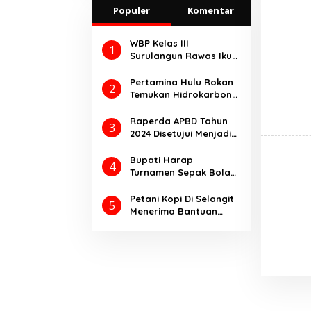
Ungkap Kasus
Populer
Komentar
Premanisme Dan
Pungli
WBP Kelas III
1
Surulangun Rawas Ikuti
Perkemahan Satya
Dharma Bakti
Pertamina Hulu Rokan
2
Pemasyarakatan 2025.
Temukan Hidrokarbon
melalui Pengeboran
Sumur Eksplorasi
Raperda APBD Tahun
3
Anggrek Violet
2024 Disetujui Menjadi
(AVO)-001
Perda Dengan
Catatan
Bupati Harap
4
Turnamen Sepak Bola
Bupati Cup Ajang
Kompetisi
Petani Kopi Di Selangit
5
Meningkatkan Prestasi
Menerima Bantuan
Olahraga
Pupuk