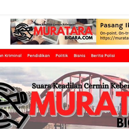
n Kriminal
Pendidikan
Politik
Bisnis
Berita Polisi
 Tenggelam. Polsek Muara
 Rawas Gerak Cepat Lakukan