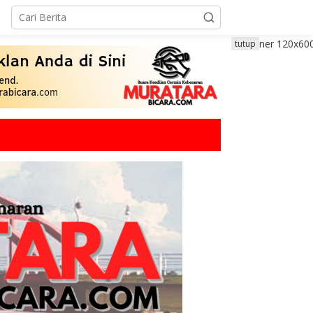
tutup
Musirawas
,
Peristiwa
Hingga Saat Ini Belum Ditemuka
Anak Umur 2 Tahun Tenggelam D