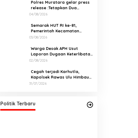
Polres Muratara gelar press
release :Tetapkan Dua
Direktur Jadi Tersangka
04/08/2026
Kecelakaan Maut antara Bus
ALS dan Tangki BBM Tewaskan
Semarak HUT RI ke-81,
19 Orang
Pemerintah Kecamatan
Rawas Ulu Gelar Berbagai
03/08/2026
Lomba
Warga Desak APH Usut
Laporan Dugaan Keterlibatan
Oknum Lurah Muara Kulam
02/08/2026
Cegah terjadi Karhutla,
Kapolsek Rawas Ulu Himbau
Warga Desa Sungai Kijang
31/07/2026
Sesuai Maklumat Kapolda
DPD PDI Perjuangan Sumatera
Sumsel
Selatan Akan Menjalankan Politik
Santun Dan Bersahabat
Di Politik, Sumsel
|
06/03/2026
Politik Terbaru