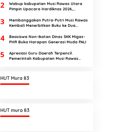
2
Disinformasi AI dan Hate Speech di SMK
Wabup kabupaten Musi Rawas Utara
Ikhlas Jawilan
Pimpin Upacara Hardiknas 2026,
Pentingnya Pendidikan Berkualitas dan
3
berakhlak
Membanggakan Putra-Putri Musi Rawas
Kembali Menerbitkan Buku ke Dua
Dengan Tema Hukum Acara Perdata
4
Beasiswa Non-ikatan Dinas SKK Migas-
PHR Buka Harapan Generasi Muda PALI
5
Apresiasi Guru Daerah Terpencil.
Pemerintah Kabupaten Musi Rawas
Utara memberi Insentif Tambahan
HUT Mura 83
HUT mura 83