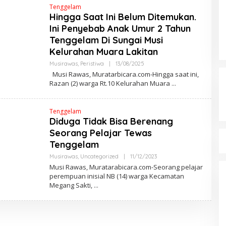
R
Tenggelam
W
Hingga Saat Ini Belum Ditemukan.
A
N
Ini Penyebab Anak Umur 2 Tahun
A
Tenggelam Di Sungai Musi
Kelurahan Muara Lakitan
Musirawas
,
Peristiwa
|
13/08/2025
O
L
Musi Rawas, Muratarbicara.com-Hingga saat ini,
E
Razan (2) warga Rt.10 Kelurahan Muara
H
M
A
R
Tenggelam
W
Diduga Tidak Bisa Berenang
A
N
Seorang Pelajar Tewas
A
Tenggelam
Musirawas
,
Uncategorized
|
11/12/2023
O
L
Musi Rawas, Muratarabicara.com-Seorang pelajar
E
perempuan inisial NB (14) warga Kecamatan
H
Megang Sakti,
M
A
R
W
A
N