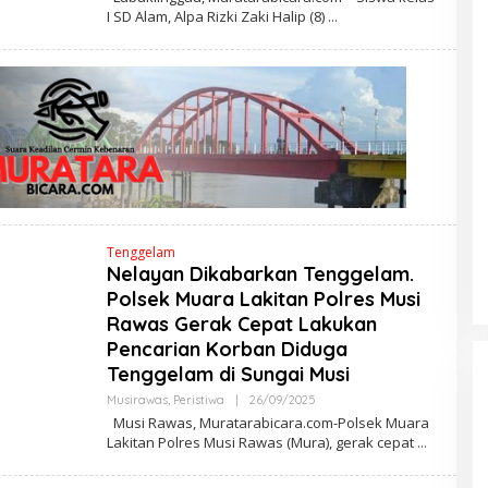
E
I SD Alam, Alpa Rizki Zaki Halip (8)
H
M
A
R
W
A
N
A
Tenggelam
Nelayan Dikabarkan Tenggelam.
Polsek Muara Lakitan Polres Musi
DPRD Musi Rawas Utara Gelar
Rawas Gerak Cepat Lakukan
Paripurna LKPJ Tahun 2025
Pencarian Korban Diduga
Di Muratara, Politik
|
21/04/2026
Tenggelam di Sungai Musi
Musirawas
,
Peristiwa
|
26/09/2025
O
L
Musi Rawas, Muratarabicara.com-Polsek Muara
E
Lakitan Polres Musi Rawas (Mura), gerak cepat
H
M
A