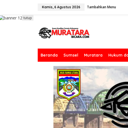
L
Tambahkan Menu
e
Kamis, 6 Agustus 2026
w
a
tutup
t
i
k
e
k
o
n
Beranda
Sumsel
Muratara
Hukum da
t
e
n
Musirawas
,
Peristiwa
klinggau
Nelayan Dikabarkan
g Di
Lakitan Polres Musi