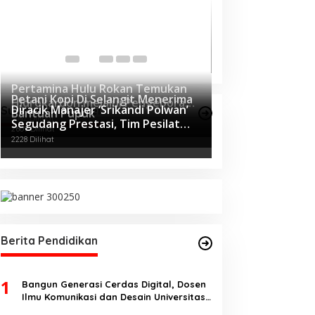
Tingkatkan Koor
Keakuratan Data
Di Lubuklinggau, Politik
Pertamina Hulu Rokan Temukan
Petani Kopi Di Selangit Menerima
Hidrokarbon melalui Pengeboran
Diracik Manajer ‘Srikandi Polwan’
Sumsel Terpopuler
Bantuan Pupuk
Sumur Eksplorasi Anggrek Violet
3042 Dilihat
Segudang Prestasi, Tim Pesilat
(AVO)-001
2609 Dilihat
Polda Sumsel Sukses Diajang
2228 Dilihat
Kejurnas Menpora Cup II 2024
Berita Pendidikan
1
Bangun Generasi Cerdas Digital, Dosen
Ilmu Komunikasi dan Desain Universitas
Pamulang Sosialisasikan Bahaya