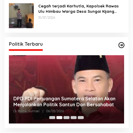
Cegah terjadi Karhutla, Kapolsek Rawas
Ulu Himbau Warga Desa Sungai Kijang
Sesuai Maklumat Kapolda Sumsel
31/07/2026
Politik Terbaru
DPD PDI Perjuangan Sumatera Selatan Akan
T
Menjalankan Politik Santun Dan Bersahabat
D
Di Politik, Sumsel
|
06/03/2026
Di