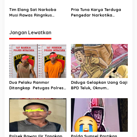
Pengedar Narkotika Asal
Narkotika Disergap
Rupit Dan Rawas Ilir Musi
Tim Elang Sat Narkoba
Pria Tuna Karya Terduga
Rawas Utara Disergap
Musi Rawas Ringnkus
Pengedar Narkotika
Terduga Penjual Narkotika
Digerebek Aparat
Di Musi Rawas
Jangan Lewatkan
Dua Pelaku Ranmor
Diduga Gelapkan Uang Gaji
Ditangkap Petugas Polres
BPD Teluk, Oknum
Musi Rawas Utara
Perangkat Desa Dilaporkan
Ke Polisi
Polsek Rawas Ilir Tangkap
Polda Sumsel Pastikan