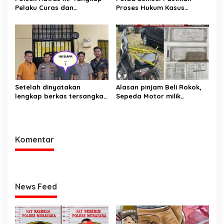
Pelaku Curas dan
Proses Hukum Kasus
Pemerasan Batu Split
Pencabulan Anak di Sako
Berjalan hingga
Persidangan
Setelah dinyatakan
Alasan pinjam Beli Rokok,
lengkap berkas tersangka
Sepeda Motor milik
pencuri hewan dilimpahkan
Tetangga Digelapkan
ke kejaksaan
Komentar
News Feed