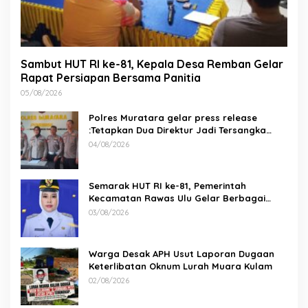
Sambut HUT RI ke-81, Kepala Desa Remban Gelar
Rapat Persiapan Bersama Panitia
05/08/2026
Polres Muratara gelar press release
:Tetapkan Dua Direktur Jadi Tersangka
Kecelakaan Maut antara Bus ALS dan
04/08/2026
Tangki BBM Tewaskan 19 Orang
Semarak HUT RI ke-81, Pemerintah
Kecamatan Rawas Ulu Gelar Berbagai
Lomba
03/08/2026
Warga Desak APH Usut Laporan Dugaan
Keterlibatan Oknum Lurah Muara Kulam
02/08/2026