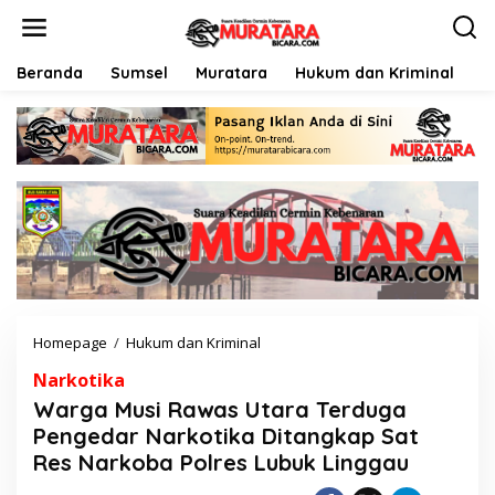
L
e
w
a
Beranda
Sumsel
Muratara
Hukum dan Kriminal
P
t
i
k
e
k
o
n
t
e
n
Homepage
/
Hukum dan Kriminal
W
a
Narkotika
r
g
Warga Musi Rawas Utara Terduga
a
Pengedar Narkotika Ditangkap Sat
M
Res Narkoba Polres Lubuk Linggau
u
s