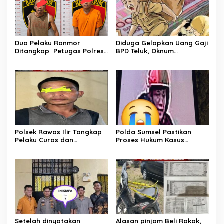
Dua Pelaku Ranmor
Diduga Gelapkan Uang Gaji
Ditangkap Petugas Polres
BPD Teluk, Oknum
Musi Rawas Utara
Perangkat Desa Dilaporkan
Ke Polisi
Polsek Rawas Ilir Tangkap
Polda Sumsel Pastikan
Pelaku Curas dan
Proses Hukum Kasus
Pemerasan Batu Split
Pencabulan Anak di Sako
Berjalan hingga
Persidangan
Setelah dinyatakan
Alasan pinjam Beli Rokok,