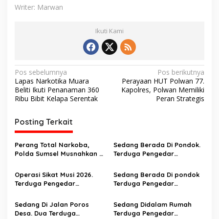
Writer: Marwan
Ikuti Kami
N
Pos sebelumnya
Pos berikutnya
Lapas Narkotika Muara
Perayaan HUT Polwan 77.
a
Beliti Ikuti Penanaman 360
Kapolres, Polwan Memiliki
v
Ribu Bibit Kelapa Serentak
Peran Strategis
i
Posting Terkait
g
a
Perang Total Narkoba,
Sedang Berada Di Pondok.
s
Polda Sumsel Musnahkan 8
Terduga Pengedar
Kg Sabu dan Bongkar
Narkortika Di tangkap
i
Jaringan Internasional
Operasi Sikat Musi 2026.
Sedang Berada Di pondok
p
Terduga Pengedar
Terduga Pengedar
Narkotika Disergap Saat
Narkoba Digerebek
o
Berada Di jalan Poros
Sedang Di Jalan Poros
Sedang Didalam Rumah
s
Desa. Amankan 1 Kg Shabu
Desa. Dua Terduga
Terduga Pengedar