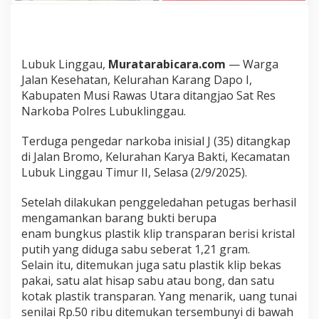
r
N
a
r
k
Lubuk Linggau,
Muratarabicara.com
— Warga
o
Jalan Kesehatan, Kelurahan Karang Dapo I,
t
Kabupaten Musi Rawas Utara ditangjao Sat Res
i
k
Narkoba Polres Lubuklinggau.
a
D
Terduga pengedar narkoba inisial J (35) ditangkap
i
di Jalan Bromo, Kelurahan Karya Bakti, Kecamatan
t
Lubuk Linggau Timur II, Selasa (2/9/2025).
a
n
g
Setelah dilakukan penggeledahan petugas berhasil
k
mengamankan barang bukti berupa
a
enam bungkus plastik klip transparan berisi kristal
p
putih yang diduga sabu seberat 1,21 gram.
S
a
Selain itu, ditemukan juga satu plastik klip bekas
t
pakai, satu alat hisap sabu atau bong, dan satu
R
kotak plastik transparan. Yang menarik, uang tunai
e
senilai Rp.50 ribu ditemukan tersembunyi di bawah
s