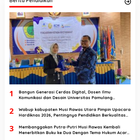
Berita Pendidikan
1
Bangun Generasi Cerdas Digital, Dosen Ilmu
Komunikasi dan Desain Universitas Pamulang
Sosialisasikan Bahaya Disinformasi AI dan Hate
2
Speech di SMK Ikhlas Jawilan
Wabup kabupaten Musi Rawas Utara Pimpin Upacara
Hardiknas 2026, Pentingnya Pendidikan Berkualitas
dan berakhlak
3
Membanggakan Putra-Putri Musi Rawas Kembali
Menerbitkan Buku ke Dua Dengan Tema Hukum Acara
Perdata