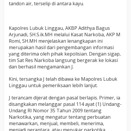
tandon air, terselip di antara kayu.
N
a
r
k
o
Kapolres Lubuk Linggau, AKBP Adithya Bagus
b
Arjunadi, SH.S.ik.MH melalui Kasat Narkoba, AKP M
a
P
Romi, SH.MH menjelaskan lenangkapan ini
o
merupakan hasil dari pengembangan informasi
l
yang diterima oleh pihak kepolisian. Dengan sigap,
r
tim Sat Res Narkoba langsung bergerak ke lokasi
e
dan berhasil mengamankan J.
s
L
u
Kini, tersangka J telah dibawa ke Mapolres Lubuk
b
Linggau untuk pemeriksaan lebih lanjut.
u
k
J terancam dijerat dengan pasal berlapis. Primer, ia
L
i
disangkakan melanggar pasal 114 ayat (1) Undang-
n
Undang RI Nomor 35 Tahun 2009 tentang
g
Narkotika, yang mengatur tentang perbuatan
g
menawarkan, menjual, membeli, menerima,
a
menjadi perantara, atau menukar narkotika
u