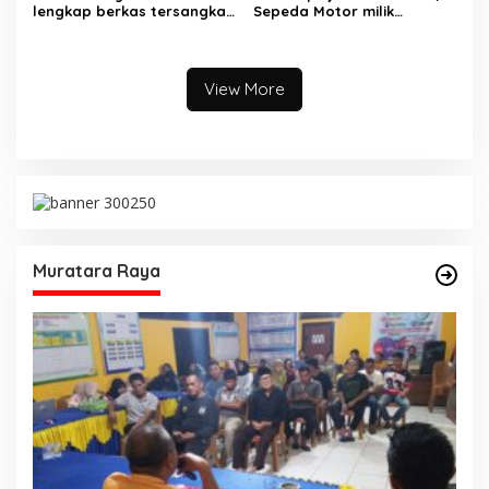
lengkap berkas tersangka
Sepeda Motor milik
pencuri hewan dilimpahkan
Tetangga Digelapkan
ke kejaksaan
View More
Muratara Raya