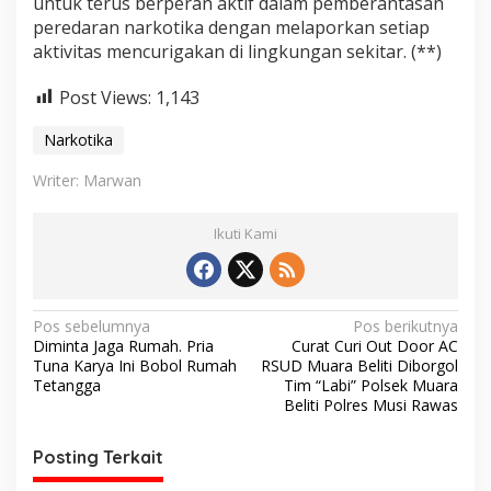
untuk terus berperan aktif dalam pemberantasan
peredaran narkotika dengan melaporkan setiap
aktivitas mencurigakan di lingkungan sekitar. (**)
Post Views:
1,143
Narkotika
Writer: Marwan
Ikuti Kami
N
Pos sebelumnya
Pos berikutnya
Diminta Jaga Rumah. Pria
Curat Curi Out Door AC
a
Tuna Karya Ini Bobol Rumah
RSUD Muara Beliti Diborgol
v
Tetangga
Tim “Labi” Polsek Muara
Beliti Polres Musi Rawas
i
g
Posting Terkait
a