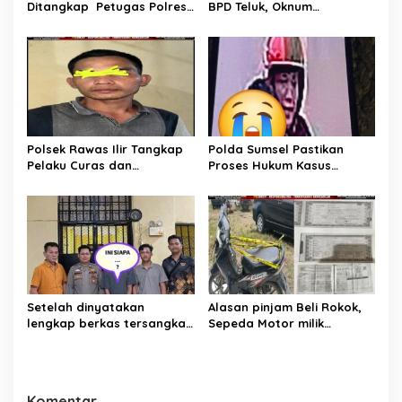
Ditangkap Petugas Polres
BPD Teluk, Oknum
Musi Rawas Utara
Perangkat Desa Dilaporkan
Ke Polisi
Polsek Rawas Ilir Tangkap
Polda Sumsel Pastikan
Pelaku Curas dan
Proses Hukum Kasus
Pemerasan Batu Split
Pencabulan Anak di Sako
Berjalan hingga
Persidangan
Setelah dinyatakan
Alasan pinjam Beli Rokok,
lengkap berkas tersangka
Sepeda Motor milik
pencuri hewan dilimpahkan
Tetangga Digelapkan
ke kejaksaan
Komentar