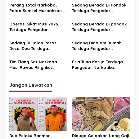
s
Perang Total Narkoba,
Sedang Berada Di Pondok.
Polda Sumsel Musnahkan 8
Terduga Pengedar
i
Kg Sabu dan Bongkar
Narkortika Di tangkap
p
Jaringan Internasional
Operasi Sikat Musi 2026.
Sedang Berada Di pondok
Terduga Pengedar
Terduga Pengedar
o
Narkotika Disergap Saat
Narkoba Digerebek
s
Berada Di jalan Poros
Sedang Di Jalan Poros
Sedang Didalam Rumah
Desa. Amankan 1 Kg Shabu
Desa. Dua Terduga
Terduga Pengedar
Pengedar Narkotika Asal
Narkotika Disergap
Rupit Dan Rawas Ilir Musi
Tim Elang Sat Narkoba
Pria Tuna Karya Terduga
Rawas Utara Disergap
Musi Rawas Ringnkus
Pengedar Narkotika
Terduga Penjual Narkotika
Digerebek Aparat
Di Musi Rawas
Jangan Lewatkan
Dua Pelaku Ranmor
Diduga Gelapkan Uang Gaji