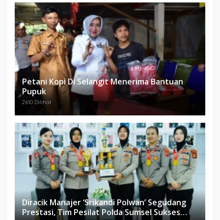
Petani Kopi Di Selangit Menerima Bantuan
Pupuk
2610 Dilihat
Diracik Manajer ‘Srikandi Polwan’ Segudang
Prestasi, Tim Pesilat Polda Sumsel Sukses