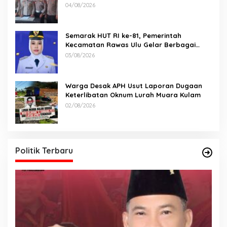
Kecelakaan Maut antara Bus ALS dan
04/08/2026
Tangki BBM Tewaskan 19 Orang
Semarak HUT RI ke-81, Pemerintah
Kecamatan Rawas Ulu Gelar Berbagai
Lomba
03/08/2026
Warga Desak APH Usut Laporan Dugaan
Keterlibatan Oknum Lurah Muara Kulam
02/08/2026
Politik Terbaru