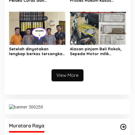
Pelaku Curas dan
Proses Hukum Kasus
Pemerasan Batu Split
Pencabulan Anak di Sako
Berjalan hingga
Persidangan
Setelah dinyatakan
Alasan pinjam Beli Rokok,
lengkap berkas tersangka
Sepeda Motor milik
pencuri hewan dilimpahkan
Tetangga Digelapkan
ke kejaksaan
View More
Muratara Raya