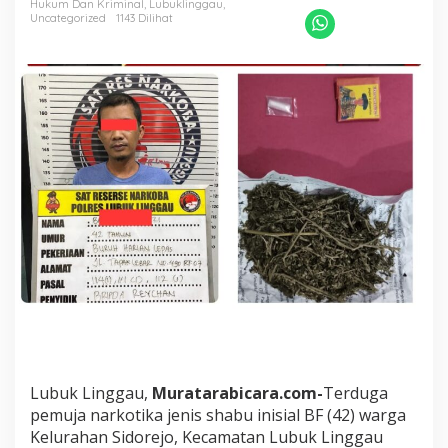
Hukum Dan Kriminal
,
Lubuklinggau
,
r
Uncategorized
1143 Dilihat
k
o
t
i
k
a
J
e
n
i
s
S
h
a
b
u
D
i
s
e
r
Lubuk Linggau,
Muratarabicara.com-
Terduga
g
pemuja narkotika jenis shabu inisial BF (42) warga
a
Kelurahan Sidorejo, Kecamatan Lubuk Linggau
p