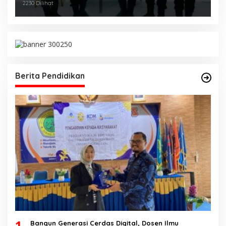
Diajang Kejurnas Menpora Cup II 2024
2230 Dilihat
Berita Pendidikan
1
Bangun Generasi Cerdas Digital, Dosen Ilmu