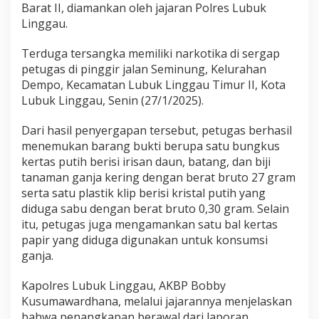
P
Barat II, diamankan oleh jajaran Polres Lubuk
e
Linggau.
t
u
Terduga tersangka memiliki narkotika di sergap
g
petugas di pinggir jalan Seminung, Kelurahan
a
s
Dempo, Kecamatan Lubuk Linggau Timur II, Kota
D
Lubuk Linggau, Senin (27/1/2025).
i
p
Dari hasil penyergapan tersebut, petugas berhasil
i
menemukan barang bukti berupa satu bungkus
n
g
kertas putih berisi irisan daun, batang, dan biji
g
tanaman ganja kering dengan berat bruto 27 gram
i
serta satu plastik klip berisi kristal putih yang
r
diduga sabu dengan berat bruto 0,30 gram. Selain
J
itu, petugas juga mengamankan satu bal kertas
a
l
papir yang diduga digunakan untuk konsumsi
a
ganja.
n
Kapolres Lubuk Linggau, AKBP Bobby
Kusumawardhana, melalui jajarannya menjelaskan
bahwa penangkapan berawal dari laporan