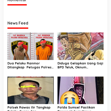
News Feed
Dua Pelaku Ranmor
Diduga Gelapkan Uang Gaji
Ditangkap Petugas Polres
BPD Teluk, Oknum
Musi Rawas Utara
Perangkat Desa Dilaporkan
Ke Polisi
Polsek Rawas Ilir Tangkap
Polda Sumsel Pastikan