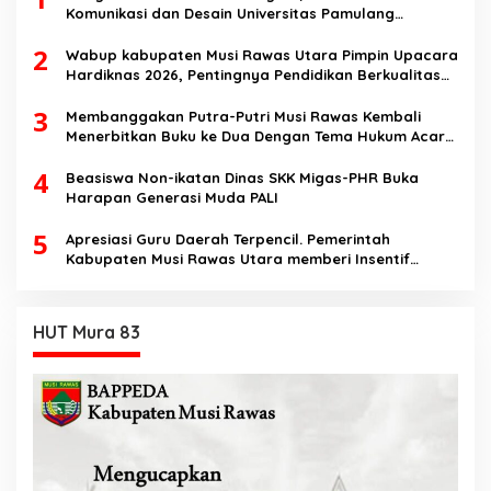
Komunikasi dan Desain Universitas Pamulang
Sosialisasikan Bahaya Disinformasi AI dan Hate
2
Speech di SMK Ikhlas Jawilan
Wabup kabupaten Musi Rawas Utara Pimpin Upacara
Hardiknas 2026, Pentingnya Pendidikan Berkualitas
dan berakhlak
3
Membanggakan Putra-Putri Musi Rawas Kembali
Menerbitkan Buku ke Dua Dengan Tema Hukum Acara
Perdata
4
Beasiswa Non-ikatan Dinas SKK Migas-PHR Buka
Harapan Generasi Muda PALI
5
Apresiasi Guru Daerah Terpencil. Pemerintah
Kabupaten Musi Rawas Utara memberi Insentif
Tambahan
HUT Mura 83