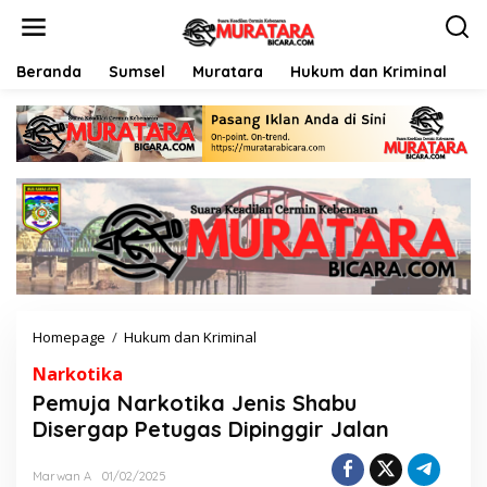
L
e
w
a
Beranda
Sumsel
Muratara
Hukum dan Kriminal
P
t
i
k
e
k
o
n
t
e
n
Homepage
/
Hukum dan Kriminal
P
e
Narkotika
m
u
Pemuja Narkotika Jenis Shabu
j
Disergap Petugas Dipinggir Jalan
a
N
a
Marwan A
01/02/2025